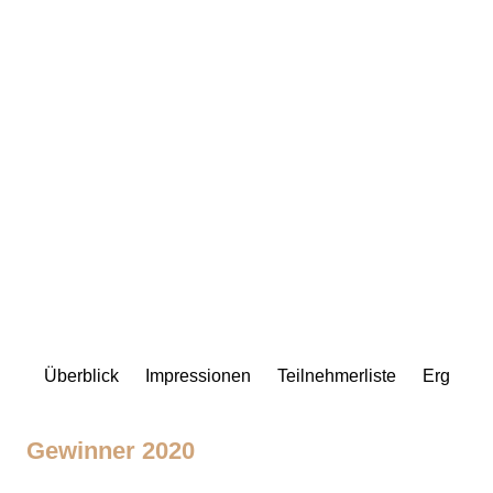
8. RALLYE ELBFLORENZ
2020
Überblick
Impressionen
Teilnehmerliste
Ergebni
Gewinner 2020